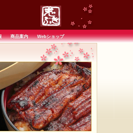
報
商品案内
Webショップ
。
。