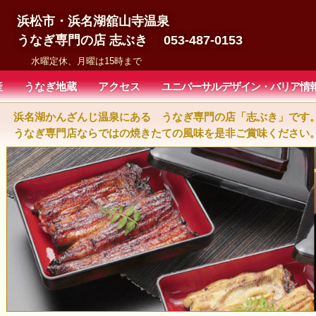
浜松市・浜名湖舘山寺温泉
うなぎ専門の店 志ぶき 053-487-0153
水曜定休、月曜は15時まで
産
うなぎ地蔵
アクセス
ユニバーサルデザイン・バリア情
浜名湖かんざんじ温泉にある うなぎ専門の店「志ぶき」です
うなぎ専門店ならではの焼きたての風味を是非ご賞味ください