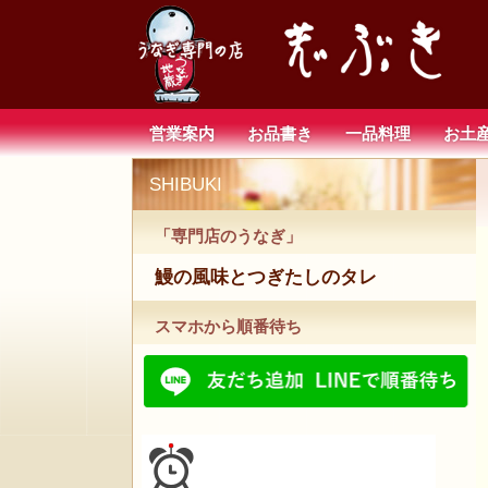
営業案内
お品書き
一品料理
お土
SHIBUKI
「専門店のうなぎ」
鰻の風味とつぎたしのタレ
スマホから順番待ち